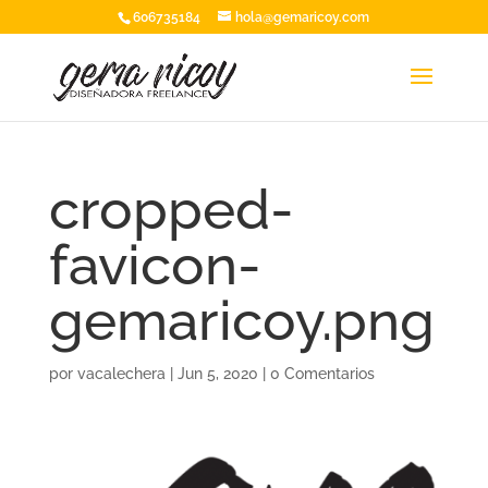
606735184
hola@gemaricoy.com
cropped-
favicon-
gemaricoy.png
por
vacalechera
|
Jun 5, 2020
|
0 Comentarios