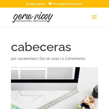
606735184
hola@gemaricoy.com
cabeceras
por
vacalechera
|
Oct 16, 2020
|
0 Comentarios