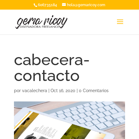
606735184
hola@gemaricoy.com
cabecera-
contacto
por
vacalechera
|
Oct 16, 2020
|
0 Comentarios